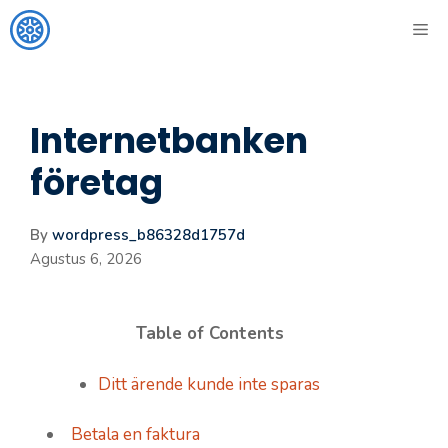
Langsung
ME
ke
isi
Internetbanken
företag
By
wordpress_b86328d1757d
Agustus 6, 2026
Table of Contents
Ditt ärende kunde inte sparas
Betala en faktura